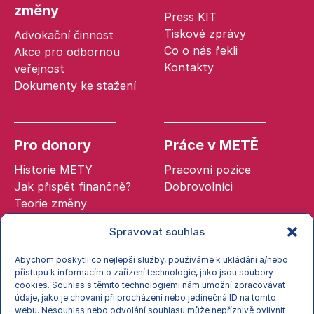
změny
Press KIT
Tiskové zprávy
Advokační činnost
Co o nás řekli
Akce pro odbornou
Kontakty
veřejnost
Dokumenty ke stažení
Pro donory
Práce v METĚ
Historie METY
Pracovní pozice
Jak přispět finančně?
Dobrovolníci
Teorie změny
Spravovat souhlas
Abychom poskytli co nejlepší služby, používáme k ukládání a/nebo
přístupu k informacím o zařízení technologie, jako jsou soubory
cookies. Souhlas s těmito technologiemi nám umožní zpracovávat
Zásady cookies
údaje, jako je chování při procházení nebo jedinečná ID na tomto
Zpracování osobních údajů (GDPR)
webu. Nesouhlas nebo odvolání souhlasu může nepříznivě ovlivnit