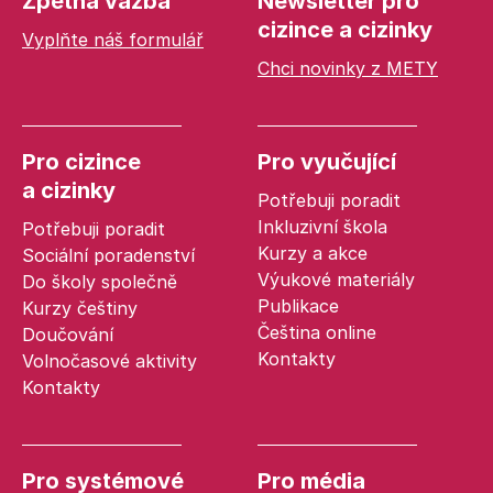
Zpětná vazba
Newsletter pro
cizince a cizinky
Vyplňte náš formulář
Chci novinky z METY
Pro cizince
Pro vyučující
a cizinky
Potřebuji poradit
Inkluzivní škola
Potřebuji poradit
Kurzy a akce
Sociální poradenství
Výukové materiály
Do školy společně
Publikace
Kurzy češtiny
Čeština online
Doučování
Kontakty
Volnočasové aktivity
Kontakty
Pro systémové
Pro média