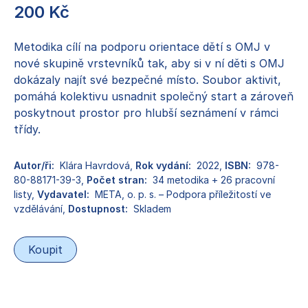
200
Kč
Metodika cílí na podporu orientace dětí s OMJ v
nové skupině vrstevníků tak, aby si v ní děti s OMJ
dokázaly najít své bezpečné místo. Soubor aktivit,
pomáhá kolektivu usnadnit společný start a zároveň
poskytnout prostor pro hlubší seznámení v rámci
třídy.
Autor/ři:
Klára Havrdová
,
Rok vydání:
2022
,
ISBN:
978-
80-88171-39-3
,
Počet stran:
34 metodika + 26 pracovní
listy
,
Vydavatel:
META, o. p. s. – Podpora příležitostí ve
vzdělávání
,
Dostupnost:
Skladem
Koupit