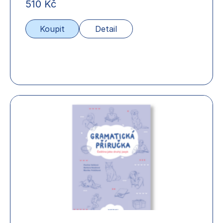
510
Kč
Koupit
Detail
Gramatická příručka
Levou zadní
I
III