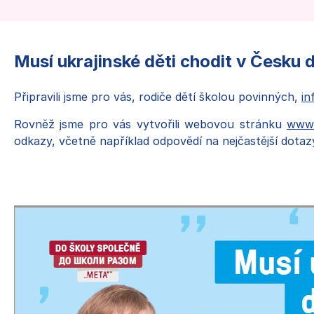
Co děláme
Pro cizince a cizinky
Musí ukrajinské děti chodit v Česku 
Pro vyučující
Pro systémové změny
Připravili jsme pro vás, rodiče dětí školou povinných,
in
Publikace
Ke stažení
Rovněž jsme pro vás vytvořili webovou stránku
www.
Kontakty
odkazy, včetně například odpovědí na nejčastější dotaz