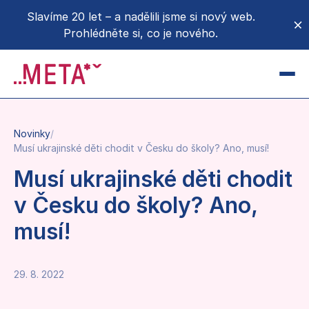
Slavíme 20 let – a nadělili jsme si nový web.
Prohlédněte si, co je nového.
CZ
EN
Novinky
/
Novinky
Musí ukrajinské děti chodit v Česku do školy? Ano, musí!
O METĚ
Musí ukrajinské děti chodit
v Česku do školy? Ano,
O nás
Donoři a partneři
musí!
Projekty a kampaně
Podpořte nás
29. 8. 2022
Pro média
Přidejte se