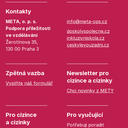
Kontakty
META, o. p. s.
info@meta-ops.cz
Podpora příležitostí
doskolyspolecne.cz
ve vzdělávání
inkluzivniskola.cz
Žerotínova 35,
ceskylevouzadni.cz
130 00 Praha 3
Zpětná vazba
Newsletter pro
cizince a cizinky
Vyplňte náš formulář
Chci novinky z METY
Pro cizince
Pro vyučující
a cizinky
Potřebuji poradit