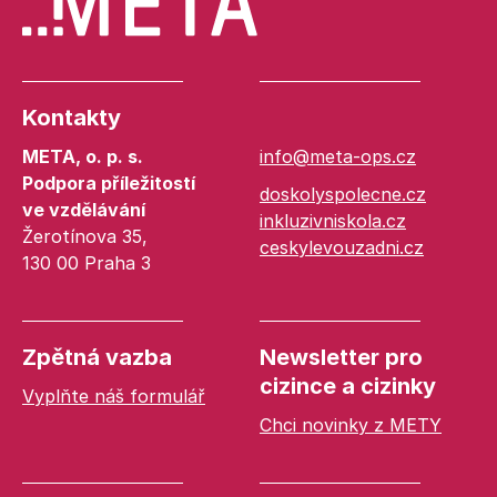
Kontakty
META, o. p. s.
info@meta-ops.cz
Podpora příležitostí
doskolyspolecne.cz
ve vzdělávání
inkluzivniskola.cz
Žerotínova 35,
ceskylevouzadni.cz
130 00 Praha 3
Zpětná vazba
Newsletter pro
cizince a cizinky
Vyplňte náš formulář
Chci novinky z METY