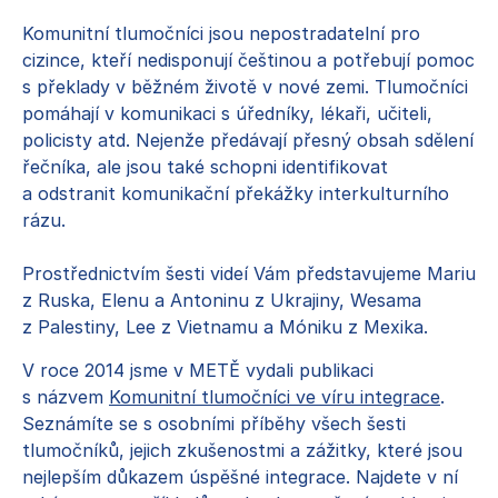
Co děláme
Komunitní tlumočníci jsou nepostradatelní pro
cizince, kteří nedisponují češtinou a potřebují pomoc
Pro cizince a cizinky
s překlady v běžném životě v nové zemi. Tlumočníci
Pro vyučující
pomáhají v komunikaci s úředníky, lékaři, učiteli,
Pro systémové změny
policisty atd. Nejenže předávají přesný obsah sdělení
Publikace
řečníka, ale jsou také schopni identifikovat
Ke stažení
a odstranit komunikační překážky interkulturního
Kontakty
rázu.
Prostřednictvím šesti videí Vám představujeme Mariu
z Ruska, Elenu a Antoninu z Ukrajiny, Wesama
z Palestiny, Lee z Vietnamu a Móniku z Mexika.
V roce 2014 jsme v METĚ vydali publikaci
s názvem
Komunitní tlumočníci ve víru integrace
.
Seznámíte se s osobními příběhy všech šesti
tlumočníků, jejich zkušenostmi a zážitky, které jsou
nejlepším důkazem úspěšné integrace. Najdete v ní