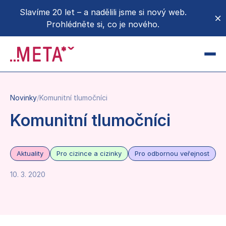
Slavíme 20 let – a nadělili jsme si nový web.
Prohlédněte si, co je nového.
CZ
EN
Novinky
/
Komunitní tlumočníci
Novinky
Komunitní tlumočníci
O METĚ
O nás
Aktuality
Pro cizince a cizinky
Pro odbornou veřejnost
Donoři a partneři
Projekty a kampaně
10. 3. 2020
Podpořte nás
Pro média
Přidejte se