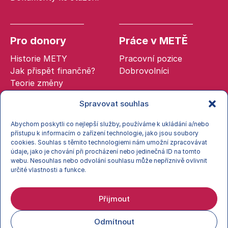
Pro donory
Práce v METĚ
Historie METY
Pracovní pozice
Jak přispět finančně?
Dobrovolníci
Teorie změny
Spravovat souhlas
Abychom poskytli co nejlepší služby, používáme k ukládání a/nebo
přístupu k informacím o zařízení technologie, jako jsou soubory
cookies. Souhlas s těmito technologiemi nám umožní zpracovávat
Zásady cookies
údaje, jako je chování při procházení nebo jedinečná ID na tomto
Zpracování osobních údajů (GDPR)
webu. Nesouhlas nebo odvolání souhlasu může nepříznivě ovlivnit
Obchodní podmínky
určité vlastnosti a funkce.
© 2026 META, o. p. s.
Přijmout
Odmítnout