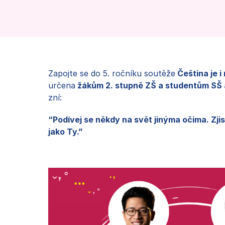
Zapojte se do 5. ročníku soutěže
Čeština je i
určena
žákům 2. stupně ZŠ a studentům SŠ 
zní:
“Podívej se někdy na svět jinýma očima. Zjist
jako Ty.”