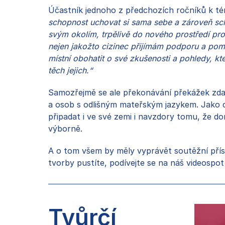
Účastník jednoho z předchozích ročníků k té
schopnost uchovat si sama sebe a zároveň sc
svým okolím, trpělivě do nového prostředí pr
nejen jakožto cizinec přijímám podporu a pom
místní obohatit o své zkušenosti a pohledy, kt
těch jejich.“
Samozřejmě se ale překonávání překážek zdal
a osob s odlišným mateřským jazykem. Jako c
připadat i ve své zemi i navzdory tomu, že d
výborně.
A o tom všem by měly vyprávět soutěžní přísp
tvorby pustíte, podívejte se na náš videospot
Tvůrčí