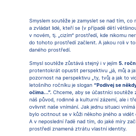
Smyslem soutěže je zamyslet se nad tím, co 
a zvládat lidé, kteří se (v případě dětí většino
v novém, tj. „cizím“ prostředí, kde nikomu ner
do tohoto prostředí začlenit. A jakou roli v 
daného prostředí.
Smysl soutěže zůstává stejný i v jejím
5. ročn
protentokrát opustit perspektivu „já, můj a jak
pozornost na perspektivu „ty, tvůj a jak to vi
letošního ročníku je slogan
“Podívej se někd
očima…”.
Chceme, aby se účastníci soutěže z
náš původ, rodinné a kulturní zázemí, ale i t
ovlivnit naše vnímání. Jak jednu situaci vnímá
bylo ocitnout se v kůži někoho jiného a vidět 
A v neposlední řadě nad tím, do jaké míry za
prostředí znamená ztrátu vlastní identity.