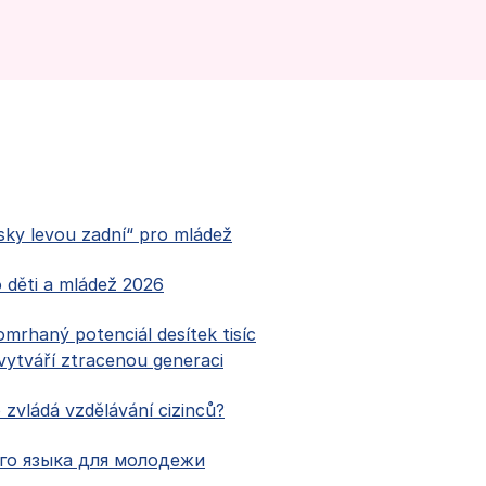
sky levou zadní“ pro mládež
o děti a mládež 2026
mrhaný potenciál desítek tisíc
 vytváří ztracenou generaci
zvládá vzdělávání cizinců?
го языка для молодежи