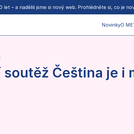
 let – a nadělili jsme si nový web. Prohlédněte si, co je no
Novinky
O ME
O nás
Donoř
k
Proje
Podpo
í soutěž Čeština je i
Pro m