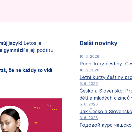
Další novinky
 můj jazyk
! Letos je
a gymnázií
a její podtitul
10. 6. 2026
Roční kurz češtiny „Če
íš, že ne každý to vidí
10. 6. 2026
Letní kurzy češtiny pr
5. 6. 2026
Česko a Slovensko: Pro
dětí a mladých cizinců
5. 6. 2026
Jak Česko a Slovensko 
3. 6. 2026
Годовой курс чешско