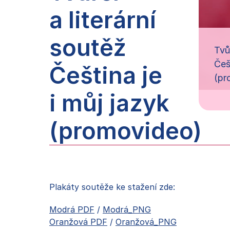
a literární
soutěž
Tvů
Češ
Čeština je
(pr
i můj jazyk
(promovideo)
Plakáty soutěže ke stažení zde:
Modrá PDF
/
Modrá_PNG
Oranžová PDF
/
Oranžová_PNG