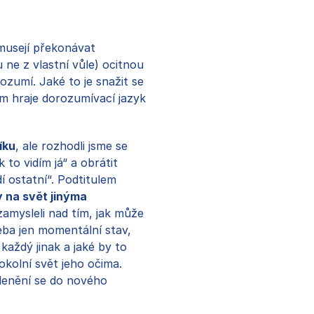
musejí překonávat
u ne z vlastní vůle) ocitnou
ozumí. Jaké to je snažit se
tom hraje dorozumívací jazyk
íku
, ale rozhodli jsme se
 to vidím já“ a obrátit
dí ostatní“. Podtitulem
y na svět jinýma
amysleli nad tím, jak může
řeba jen momentální stav,
 každý jinak a jaké by to
okolní svět jeho očima.
členění se do nového