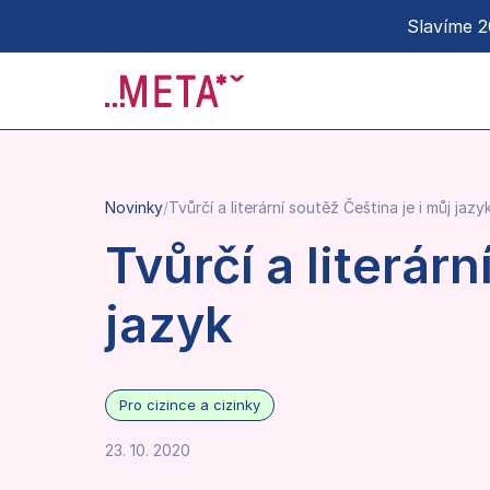
Slavíme 20
Novinky
/
Tvůrčí a literární soutěž Čeština je i můj jazy
Tvůrčí a literárn
jazyk
Pro cizince a cizinky
23. 10. 2020