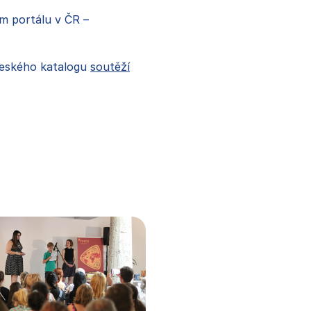
m portálu v ČR –
českého katalogu
soutěží