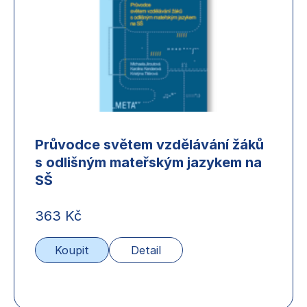
Průvodce světem vzdělávání žáků
s odlišným mateřským jazykem na
SŠ
363
Kč
Koupit
Detail