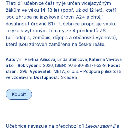
Třetí díl učebnice češtiny je určen vícejazyčným
žákům ve věku 14–18 let (popř. už od 12 let), kteří
jsou zhruba na jazykové úrovni A2+ a chtějí
dosáhnout úrovně B1+. Učebnice propojuje výuku
jazyka s vybranými tématy ze 4 předmětů ZŠ
(přírodopis, zeměpis, dějepis a občanská výchova),
která jsou zároveň zaměřena na české reálie.
Autor/ři:
Pavlína Vališová, Linda Štencová, Kateřina Vávrová
a kol.
,
Rok vydání:
2026
,
ISBN:
978-80-88171-53-9
,
Počet
stran:
296
,
Vydavatel:
META, o. p. s. – Podpora příležitostí
ve vzdělávání
,
Dostupnost:
Skladem
Koupit
Učebnice navazuje na předchozí díl
Levou zadní II
a