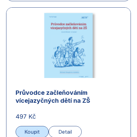
Průvodce začleňováním
vícejazyčných dětí na ZŠ
497
Kč
Koupit
Detail