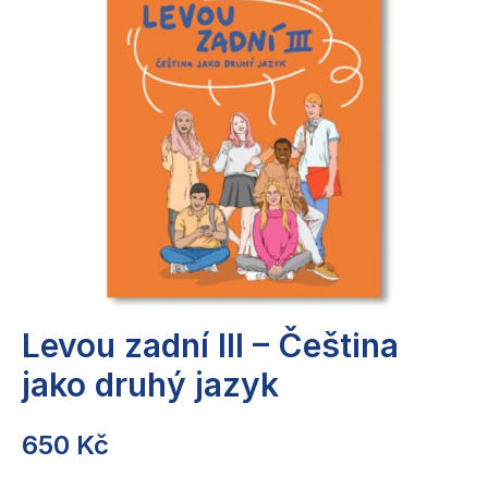
Co děláme
Pro cizince a cizinky
Pro vyučující
Pro systémové změny
Publikace
Ke stažení
Kontakty
Levou zadní III – Čeština
jako druhý jazyk
650
Kč