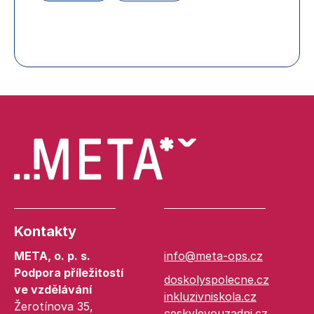
Kontakty
META, o. p. s.
info@meta-ops.cz
Podpora příležitostí
doskolyspolecne.cz
ve vzdělávání
inkluzivniskola.cz
Žerotínova 35,
ceskylevouzadni.cz