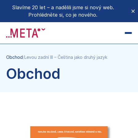
Slavíme 20 let – a nadělili jsme si nový web.
Prohlédněte si, co je nového.
CZ
EN
Obchod
/
Levou zadní III – Čeština jako druhý jazyk
Novinky
Obchod
O METĚ
O nás
Donoři a partneři
Projekty a kampaně
Podpořte nás
Pro média
Přidejte se