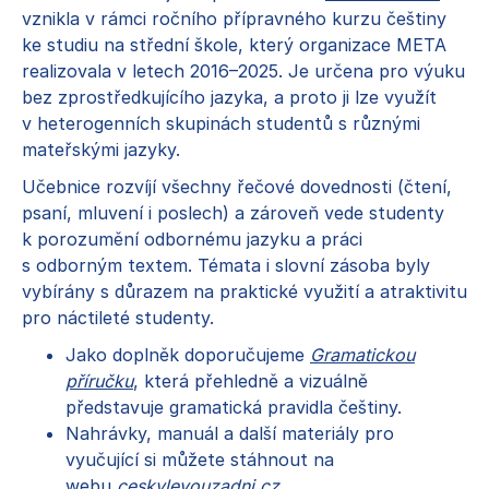
vznikla v rámci ročního přípravného kurzu češtiny
ke studiu na střední škole, který organizace META
realizovala v letech 2016–2025. Je určena pro výuku
bez zprostředkujícího jazyka, a proto ji lze využít
v heterogenních skupinách studentů s různými
mateřskými jazyky.
Učebnice rozvíjí všechny řečové dovednosti (čtení,
psaní, mluvení i poslech) a zároveň vede studenty
k porozumění odbornému jazyku a práci
s odborným textem. Témata i slovní zásoba byly
vybírány s důrazem na praktické využití a atraktivitu
pro náctileté studenty.
Jako doplněk doporučujeme
Gramatickou
příručku
, která přehledně a vizuálně
představuje gramatická pravidla češtiny.
Nahrávky, manuál a další materiály pro
vyučující si můžete stáhnout na
webu
ceskylevouzadni.cz
.