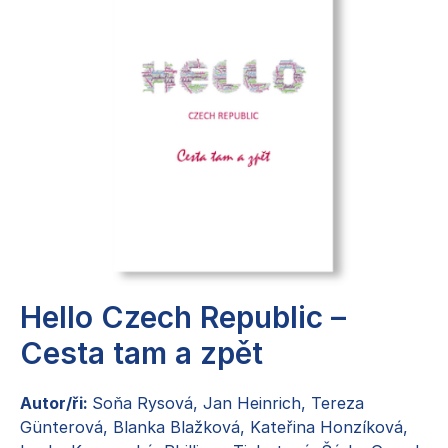
Co děláme
Pro cizince a cizinky
Pro vyučující
Pro systémové změny
Publikace
Ke stažení
Kontakty
Hello Czech Republic –
Cesta tam a zpět
Autor/ři:
Soňa Rysová, Jan Heinrich, Tereza
Günterová, Blanka Blažková, Kateřina Honzíková,