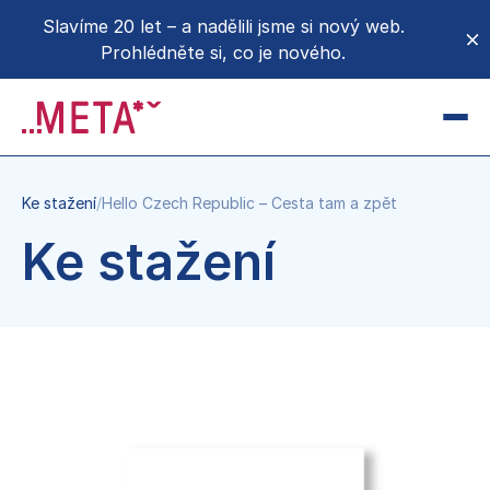
Slavíme 20 let – a nadělili jsme si nový web.
Prohlédněte si, co je nového.
CZ
EN
Ke stažení
/
Hello Czech Republic – Cesta tam a zpět
Novinky
Ke stažení
O METĚ
O nás
Donoři a partneři
Projekty a kampaně
Podpořte nás
Pro média
Přidejte se