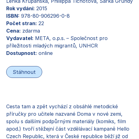
Lenka Krupanská, Phillippa Tichotová, Šárka Grundy
Rok vydání:
2015
ISBN:
978-80-906296-0-8
Počet stran:
22
Cena:
zdarma
Vydavatel:
META, o.p.s. – Společnost pro
příležitosti mladých migrantů, UNHCR
Dostupnost:
online
Stáhnout
Cesta tam a zpět vychází z obsáhlé metodické
příručky pro učitele nazvané Doma v nové zemi,
spolu s dalšími podpůrnými materiály (komiks, film
apod.) tvoří stěžejní část vzdělávací kampaně Hello
Czech Republic, která v České republice běží již od