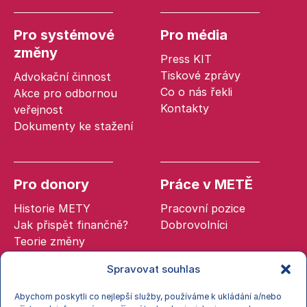
Pro systémové
Pro média
změny
Press KIT
Tiskové zprávy
Advokační činnost
Co o nás řekli
Akce pro odbornou
Kontakty
veřejnost
Dokumenty ke stažení
Pro donory
Práce v METĚ
Historie METY
Pracovní pozice
Jak přispět finančně?
Dobrovolníci
Teorie změny
Spravovat souhlas
Abychom poskytli co nejlepší služby, používáme k ukládání a/nebo