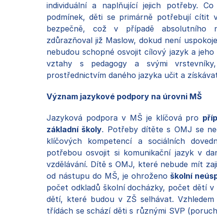
individuální a naplňující jejich potřeby. C
podmínek, děti se primárně potřebují cítit 
bezpečně, což v případě absolutního 
zdůrazňoval již Maslow, dokud není uspokoje
nebudou schopné osvojit cílový jazyk a jeho
vztahy s pedagogy a svými vrstevník
prostřednictvím daného jazyka učit a získáva
Význam jazykové podpory na úrovni MŠ
Jazyková podpora v MŠ je klíčová pro
pří
základní školy
. Potřeby dítěte s OMJ se ne
klíčových kompetencí a sociálních dovedn
potřebou osvojit si komunikační jazyk v d
vzdělávání. Dítě s OMJ, které nebude mít za
od nástupu do MŠ, je ohroženo
školní neús
počet odkladů školní docházky, počet dětí v
dětí, které budou v ZŠ selhávat. Vzhledem
třídách se schází děti s různými SVP (poruch