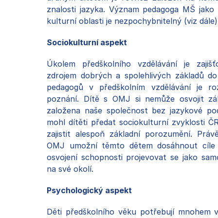
znalosti jazyka. Význam pedagoga MŠ jako 
kulturní oblasti je nezpochybnitelný (viz dále)
Sociokulturní aspekt
Úkolem předškolního vzdělávání je zajiš
zdrojem dobrých a spolehlivých základů do 
pedagogů v předškolním vzdělávání je roz
poznání. Dítě s OMJ si nemůže osvojit zá
založena naše společnost bez jazykové p
mohl dítěti předat sociokulturní zvyklosti ČR
zajistit alespoň základní porozumění. Prá
OMJ umožní těmto dětem dosáhnout cíle p
osvojení schopnosti projevovat se jako sa
na své okolí.
Psychologický aspekt
Děti předškolního věku potřebují mnohem ví