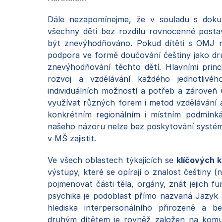
Dále nezapomínejme, že v souladu s do
všechny děti bez rozdílu rovnocenné posta
být znevýhodňováno. Pokud dítěti s OMJ n
podpora ve formě doučování češtiny jako dru
znevýhodňování těchto dětí. Hlavními pri
rozvoj a vzdělávání každého jednotlivé
individuálních možností a potřeb a zárove
využívat různých forem i metod vzdělávání 
konkrétním regionálním i místním podmínk
našeho názoru nelze bez poskytování syst
v MŠ zajistit.
Ve všech oblastech týkajících se
klíčových 
výstupy, které se opírají o znalost češtiny (n
pojmenovat části těla, orgány, znát jejich fu
psychika je podoblast přímo nazvaná Jazyk 
hlediska interpersonálního přirozeně a 
druhým dítětem je rovněž založen na komu