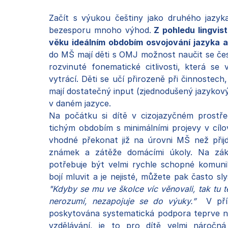
Začít s výukou češtiny jako druhého jazy
bezesporu mnoho výhod.
Z pohledu lingvist
věku ideálním obdobím osvojování jazyka a
do MŠ mají děti s OMJ možnost naučit se čes
rozvinuté fonematické citlivosti, která s
vytrácí. Děti se učí přirozeně při činnostec
mají dostatečný input (zjednodušený jazykový
v daném jazyce.
Na počátku si dítě v cizojazyčném prostře
tichým obdobím s minimálními projevy v cílo
vhodné překonat již na úrovni MŠ než při
známek a zátěže domácími úkoly. Na zákla
potřebuje být velmi rychle schopné komuni
bojí mluvit a je nejisté, můžete pak často s
"Kdyby se mu ve školce víc věnovali, tak tu 
nerozumí, nezapojuje se do výuky.”
V příp
poskytována systematická podpora teprve n
vzdělávání, je to pro dítě velmi náročná