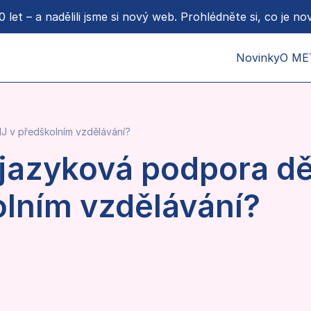
 let – a nadělili jsme si nový web. Prohlédněte si, co je no
Novinky
O ME
O nás
Donoř
MJ v předškolním vzdělávání?
Proje
Podpo
 jazyková podpora dě
Pro m
lním vzdělávání?