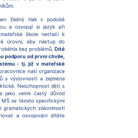
níkům.
íjen žádný tlak v podobě
 a osvojují si jazyk při
mateřské škole nestačí k
vé úrovni, aby nástup do
 proběhla bez problémů.
Dítě
u podporu od první chvíle,
tému - tj. již v mateřské
pracovnice naší organizace
ků s výslovností a zejména
ktické. Neschopnost dětí s
a jako velmi častý důvod
 MŠ se těmito specifickými
í gramatických zákonitostí
ovat a osvojování dítěte