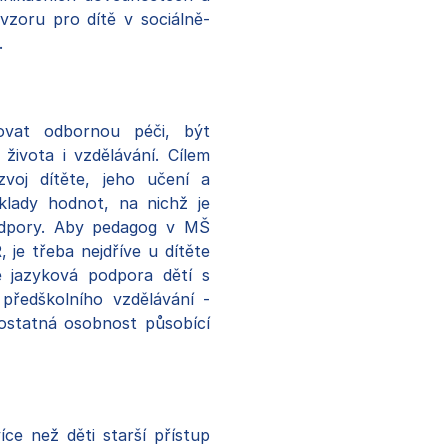
vzoru pro dítě v sociálně-
.
ťovat odbornou péči, být
života i vzdělávání. Cílem
voj dítěte, jeho učení a
klady hodnot, na nichž je
odpory. Aby pedagog v MŠ
, je třeba nejdříve u dítěte
vě jazyková podpora dětí s
ředškolního vzdělávání -
mostatná osobnost působící
ce než děti starší přístup