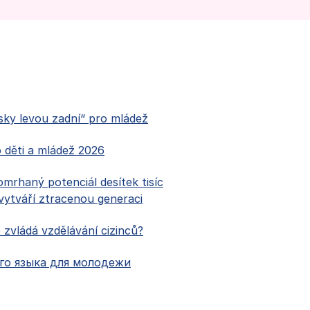
sky levou zadní“ pro mládež
o děti a mládež 2026
mrhaný potenciál desítek tisíc
 vytváří ztracenou generaci
zvládá vzdělávání cizinců?
го языка для молодежи