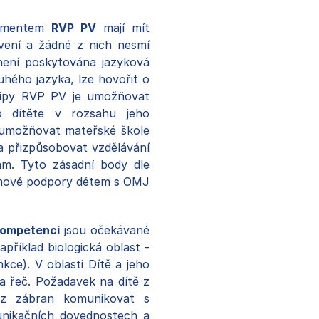
kumentem
RVP PV
mají mít
vení a žádné z nich nesmí
ení poskytována jazyková
hého jazyka, lze hovořit o
ncipy RVP PV je umožňovat
ho dítěte v rozsahu jeho
ň umožňovat mateřské škole
a přizpůsobovat vzdělávání
ám. Tyto zásadní body dle
émové podpory dětem s OMJ
kompetencí
jsou očekávané
apříklad biologická oblast -
nkce). V oblasti Dítě a jeho
a řeč. Požadavek na dítě z
bez zábran komunikovat s
nikačních dovednostech a