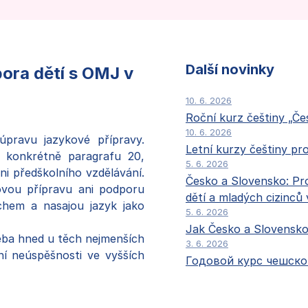
Další novinky
pora dětí s OMJ v
10. 6. 2026
Roční kurz češtiny „Če
10. 6. 2026
pravu jazykové přípravy.
Letní kurzy češtiny pr
, konkrétně paragrafu 20,
5. 6. 2026
ni předškolního vzdělávání.
Česko a Slovensko: Pro
kovou přípravu ani podporu
dětí a mladých cizinců
chem a nasajou jazyk jako
5. 6. 2026
Jak Česko a Slovensko 
eba hned u těch nejmenších
3. 6. 2026
ní neúspěšnosti ve vyšších
Годовой курс чешско