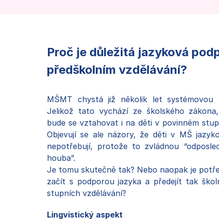
Proč je důležitá jazyková pod
předškolním vzdělávání?
MŠMT chystá již několik let systémovou ú
Jelikož tato vychází ze školského zákona
bude se vztahovat i na děti v povinném stup
Objevují se ale názory, že děti v MŠ jazy
nepotřebují, protože to zvládnou “odposle
houba”.
Je tomu skutečně tak? Nebo naopak je potř
začít s podporou jazyka a předejít tak škol
stupních vzdělávání?
Lingvistický aspekt