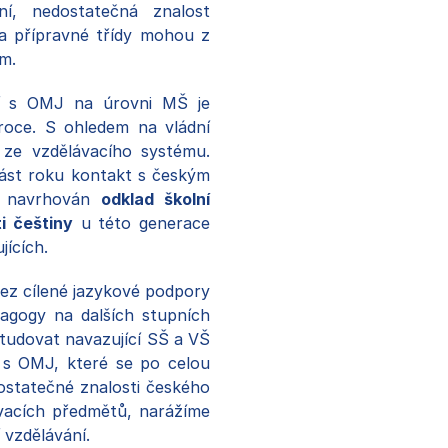
ní, nedostatečná znalost
da přípravné třídy mohou z
m.
tí s OMJ na úrovni MŠ je
 roce. S ohledem na vládní
 ze vzdělávacího systému.
část roku kontakt s českým
ě navrhován
odklad školní
i češtiny
u této generace
jících.
bez cílené jazykové podpory
agogy na dalších stupních
tudovat navazující SŠ a VŠ
í s OMJ, které se po celou
ostatečné znalosti českého
ovacích předmětů, narážíme
vzdělávání.