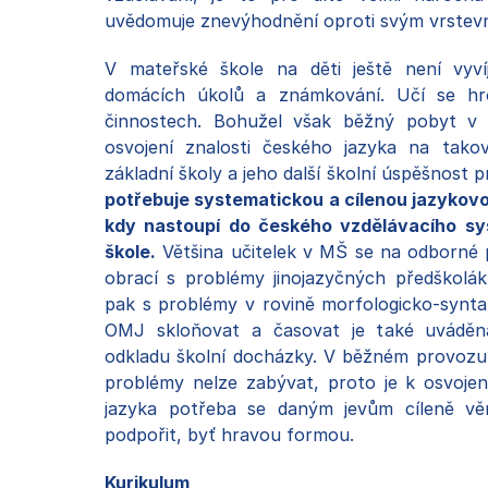
uvědomuje znevýhodnění oproti svým vrstev
V mateřské škole na děti ještě není vyv
domácích úkolů a známkování. Učí se hrou
činnostech. Bohužel však běžný pobyt v 
osvojení znalosti českého jazyka na tako
základní školy a jeho další školní úspěšnost
potřebuje systematickou a cílenou jazykovo
kdy nastoupí do českého vzdělávacího sys
škole.
Většina učitelek v MŠ se na odborné 
obrací s problémy jinojazyčných předškolá
pak s problémy v rovině morfologicko-synta
OMJ skloňovat a časovat je také uváděn
odkladu školní docházky. V běžném provozu
problémy nelze zabývat, proto je k osvojen
jazyka potřeba se daným jevům cíleně věn
podpořit, byť hravou formou.
Kurikulum