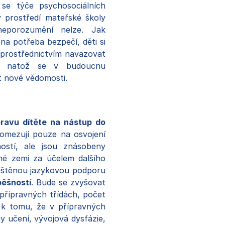
o se týče psychosociálních
v prostředí mateřské školy
neporozumění nelze. Jak
na potřeba bezpečí, děti si
 prostřednictvím navazovat
y, natož se v budoucnu
t nové vědomosti.
pravu dítěte na nástup do
omezují pouze na osvojení
ostí, ale jsou znásobeny
ané zemi za účelem dalšího
jištěnou jazykovou podporu
pěšností
. Bude se zvyšovat
 přípravných třídách, počet
 k tomu, že v přípravných
y učení, vývojová dysfázie,