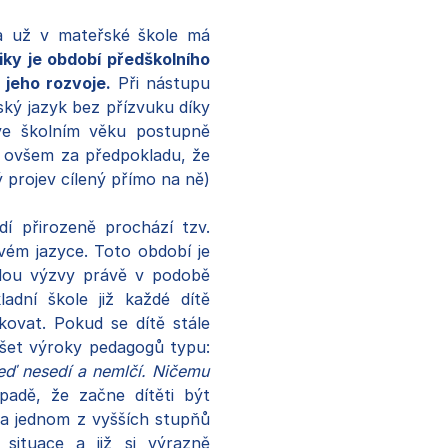
ka už v mateřské škole má
iky je období předškolního
 jeho rozvoje.
Při nástupu
ký jazyk bez přízvuku díky
e ve školním věku postupně
h, ovšem za předpokladu, že
 projev cílený přímo na ně)
dí přirozeně prochází tzv.
vém jazyce. Toto období je
jdou výzvy právě v podobě
dní škole již každé dítě
kovat. Pokud se dítě stále
lyšet výroky pedagogů typu:
teď nesedí a nemlčí. Ničemu
adě, že začne dítěti být
a jednom z vyšších stupňů
 situace a již si výrazně