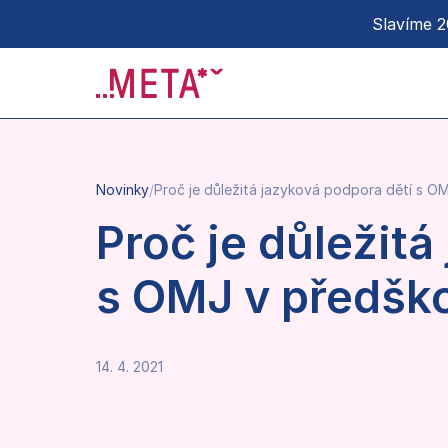
Slavíme 20
Novinky
/
Proč je důležitá jazyková podpora dětí s O
Proč je důležitá
s OMJ v předško
14. 4. 2021