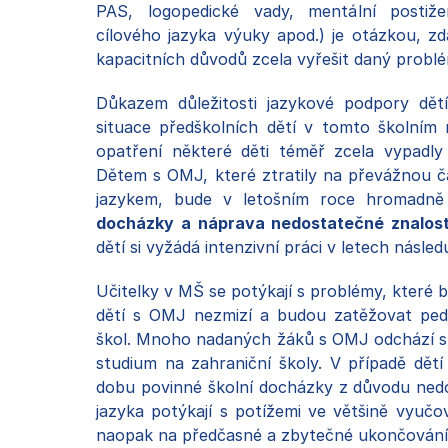
PAS, logopedické vady, mentální postiže
cílového jazyka výuky apod.) je otázkou, z
kapacitních důvodů zcela vyřešit daný problé
Důkazem důležitosti jazykové podpory dě
situace předškolních dětí v tomto školním
opatření některé děti téměř zcela vypadly
Dětem s OMJ, které ztratily na převážnou 
jazykem, bude v letošním roce hromadn
docházky a náprava nedostatečné znalost
dětí si vyžádá intenzivní práci v letech následu
Učitelky v MŠ se potýkají s problémy, které 
dětí s OMJ nezmizí a budou zatěžovat ped
škol. Mnoho nadaných žáků s OMJ odchází s
studium na zahraniční školy. V případě dět
dobu povinné školní docházky z důvodu ned
jazyka potýkají s potížemi ve většině vyuč
naopak na předčasné a zbytečné ukončování 